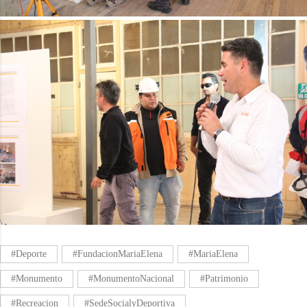
#Deporte
#FundacionMariaElena
#MariaElena
#Monumento
#MonumentoNacional
#Patrimonio
#Recreacion
#SedeSocialyDeportiva