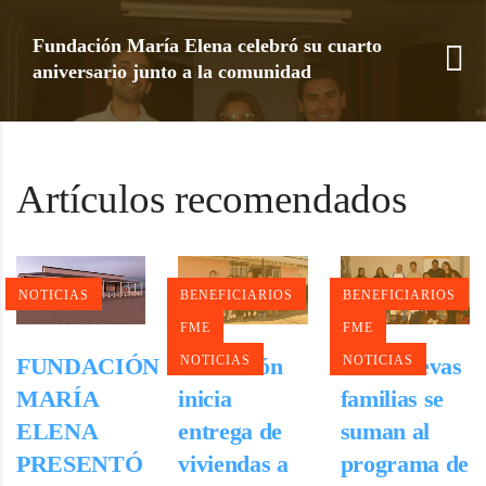
Fundación María Elena celebró su cuarto
aniversario junto a la comunidad
Artículos recomendados
NOTICIAS
BENEFICIARIOS
BENEFICIARIOS
FME
FME
NOTICIAS
NOTICIAS
FUNDACIÓN
Fundación
Siete nuevas
MARÍA
inicia
familias se
ELENA
entrega de
suman al
PRESENTÓ
viviendas a
programa de