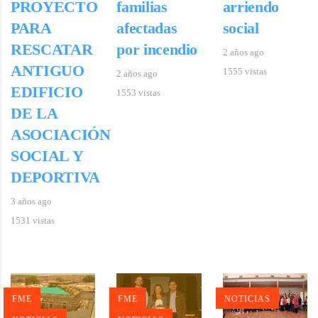
PROYECTO
familias
arriendo
PARA
afectadas
social
RESCATAR
por incendio
2 años ago
ANTIGUO
1555 vistas
2 años ago
EDIFICIO
1553 vistas
DE LA
ASOCIACIÓN
SOCIAL Y
DEPORTIVA
3 años ago
1531 vistas
FME
FME
NOTICIAS